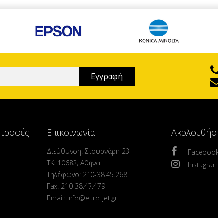
στροφές
Επικοινωνία
Ακολουθήσ
Διεύθυνση: Στουρνάρη 23
Faceboo
ΤΚ: 10682, Αθήνα
Instagra
Τηλέφωνο: 210-38.45.268
Fax: 210-38.47.479
Email: info@euro-jet.gr