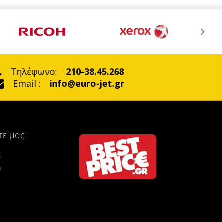
Τηλέφωνο:
210-38.45.268
Email :
info@euro-jet.gr
τε μας
k
m