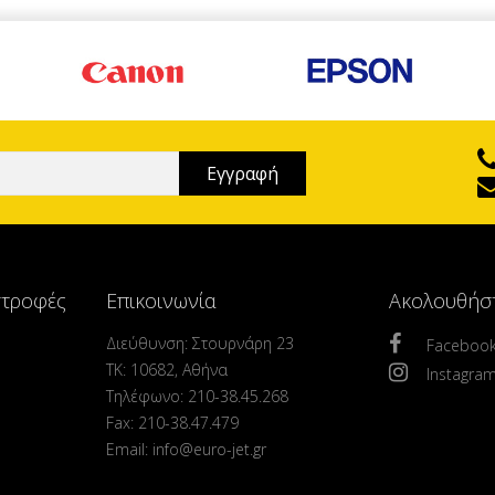
στροφές
Επικοινωνία
Ακολουθήσ
Διεύθυνση: Στουρνάρη 23
Faceboo
ΤΚ: 10682, Αθήνα
Instagra
Τηλέφωνο: 210-38.45.268
Fax: 210-38.47.479
Email: info@euro-jet.gr