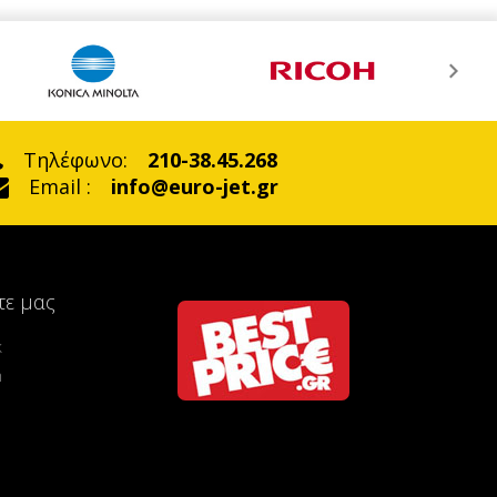
Τηλέφωνο:
210-38.45.268
Email :
info@euro-jet.gr
τε μας
k
m