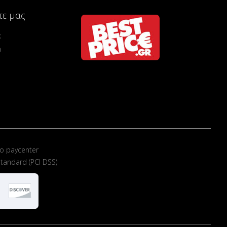
τε μας
k
m
ο paycenter
tandard (PCI DSS)