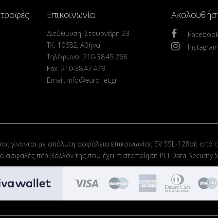
στροφές
Επικοινωνία
Ακολουθήσ
Διεύθυνση: Στουρνάρη 23
Faceboo
ΤΚ: 10682, Αθήνα
Instagra
Τηλέφωνο: 210-38.45.268
Fax: 210-38.47.479
Email: info@euro-jet.gr
σας γίνονται με απόλυτη ασφάλεια επικοινωνίας EV SSL-128bit από τ
στο ασφαλές περιβάλλον της που έχει πιστοποίηση PCI Data Security S