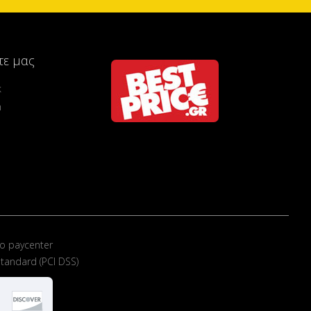
τε μας
k
m
ο paycenter
tandard (PCI DSS)