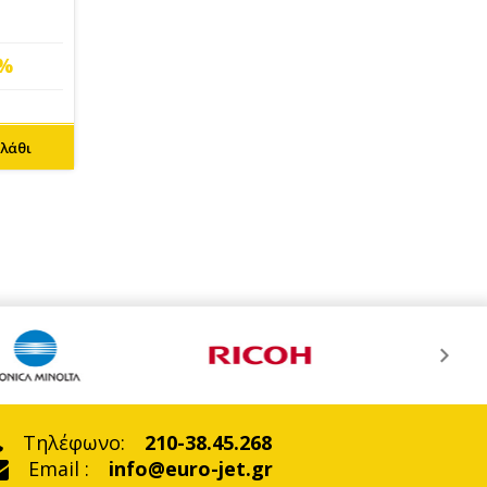
7%
λάθι
Τηλέφωνο:
210-38.45.268
Email :
info@euro-jet.gr