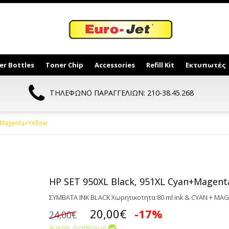
er Bottles
Toner Chip
Accessories
Refill Kit
Εκτυπωτές
ΤΗΛΕΦΩΝΟ ΠΑΡΑΓΓΕΛΙΩΝ: 210-38.45.268
+Magenta+Yellow
HP SET 950XL Black, 951XL Cyan+Magent
ΣΥΜΒΑΤA INK BLACK Χωρητικοτητα 80 ml ink & CYAN + MAG
20,00€
-17%
24,00€
Άμεσα Διαθέσιμο