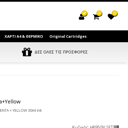
0
0
ΧΑΡΤΙ Α4 & ΘΕΡΜΙΚΟ
Original Cartridges
ΔΕΣ ΟΛΕΣ ΤΙΣ ΠΡΟΣΦΟΡΕΣ
a+Yellow
ENTA + YELLOW 30ml ink
Κωδικός: HP950XLSET