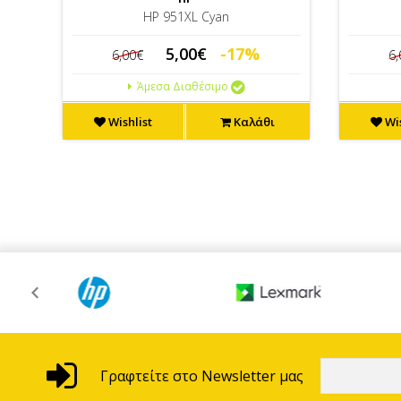
HP 951XL Cyan
5,00€
-17%
6,00€
6
Άμεσα Διαθέσιμο
Wishlist
Καλάθι
Wis
Γραφτείτε στο Newsletter μας