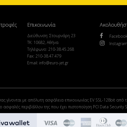
στροφές
Επικοινωνία
Ακολουθήσ
Διεύθυνση: Στουρνάρη 23
Faceboo
ΤΚ: 10682, Αθήνα
Instagra
Τηλέφωνο: 210-38.45.268
Fax: 210-38.47.479
Email: info@euro-jet.gr
σας γίνονται με απόλυτη ασφάλεια επικοινωνίας EV SSL-128bit από τ
στο ασφαλές περιβάλλον της που έχει πιστοποίηση PCI Data Security S