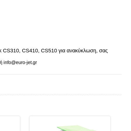
ark CS310, CS410, CS510
για ανακύκλωση, σας
ή info@euro-jet.gr