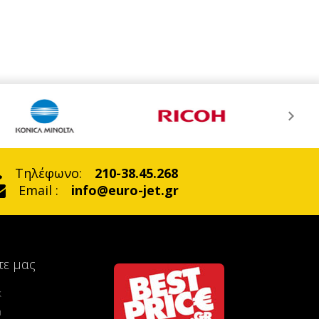
Τηλέφωνο:
210-38.45.268
Email :
info@euro-jet.gr
τε μας
k
m