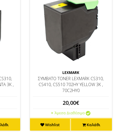
LEXMARK
CS310,
ΣΥΜΒΑΤΟ TONER LEXMARK CS310,
TA 3K ,
CS410, CS510 702HY YELLOW 3K ,
70C2HY0
20,00€
Άμεσα Διαθέσιμο
λάθι
Wishlist
Καλάθι