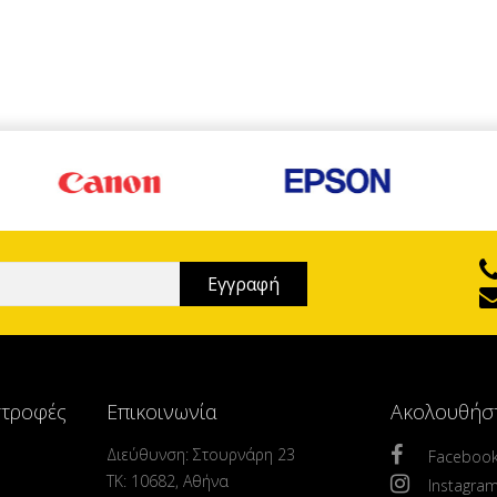
στροφές
Επικοινωνία
Ακολουθήσ
Διεύθυνση: Στουρνάρη 23
Faceboo
ΤΚ: 10682, Αθήνα
Instagra