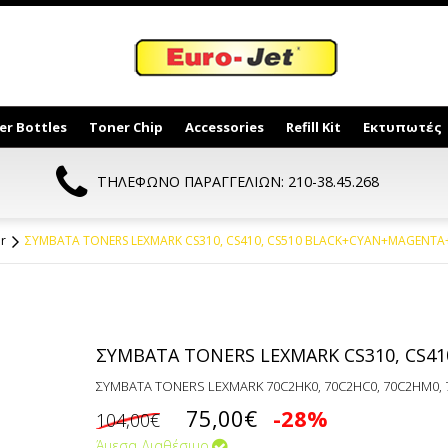
er Bottles
Toner Chip
Accessories
Refill Kit
Εκτυπωτές
ΤΗΛΕΦΩΝΟ ΠΑΡΑΓΓΕΛΙΩΝ: 210-38.45.268
r
ΣΥΜΒΑΤΑ TONERS LEXMARK CS310, CS410, CS510 BLACK+CYAN+MAGENTA
ΣΥΜΒΑΤΑ TONERS LEXMARK CS310, CS4
ΣΥΜΒΑΤA TONERS LEXMARK 70C2HK0, 70C2HC0, 70C2HM0, 
75,00€
-28%
104,00€
Άμεσα Διαθέσιμο