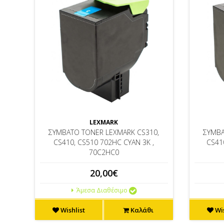
LEXMARK
ΣΥΜΒΑΤΟ TONER LEXMARK CS310,
ΣΥΜΒΑ
CS410, CS510 702HC CYAN 3K ,
CS41
70C2HC0
20,00€
Άμεσα Διαθέσιμο
Wishlist
Καλάθι
Wis