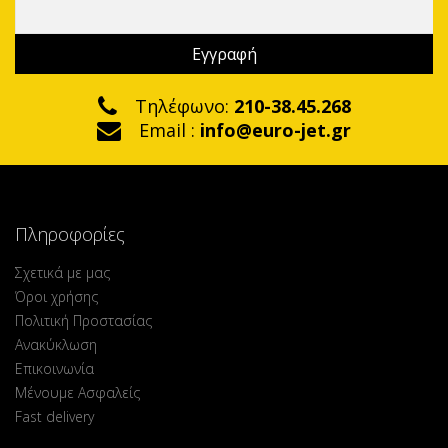
Τηλέφωνο:
210-38.45.268
Email :
info@euro-jet.gr
Πληροφορίες
Σχετικά με μας
Όροι χρήσης
Πολιτική Προστασίας
Ανακύκλωση
Επικοινωνία
Μένουμε Ασφαλείς
Fast delivery