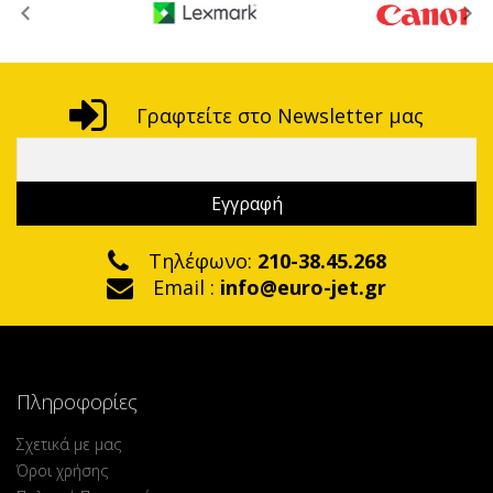
Γραφτείτε στο Newsletter μας
Τηλέφωνο:
210-38.45.268
Email :
info@euro-jet.gr
Πληροφορίες
Σχετικά με μας
Όροι χρήσης