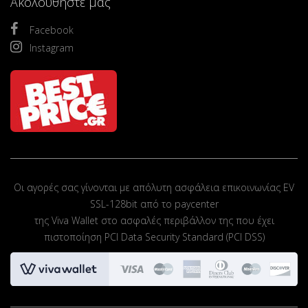
Ακολουθήστε μας
Facebook
Instagram
Οι αγορές σας γίνονται με απόλυτη ασφάλεια επικοινωνίας EV
SSL-128bit από το paycenter
της Viva Wallet στο ασφαλές περιβάλλον της που έχει
πιστοποίηση PCI Data Security Standard (PCI DSS)