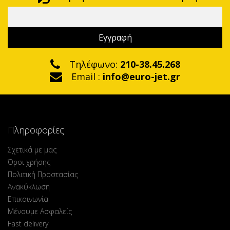
Τηλέφωνο:
210-38.45.268
Email :
info@euro-jet.gr
Πληροφορίες
Σχετικά με μας
Όροι χρήσης
Πολιτική Προστασίας
Ανακύκλωση
Επικοινωνία
Μένουμε Ασφαλείς
Fast delivery