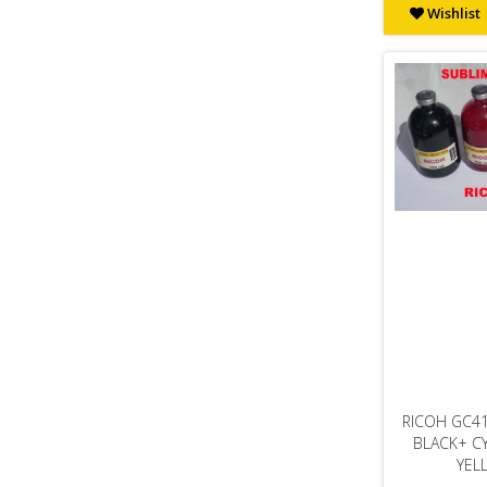
Wishlist
RICOH GC41
BLACK+ C
YEL