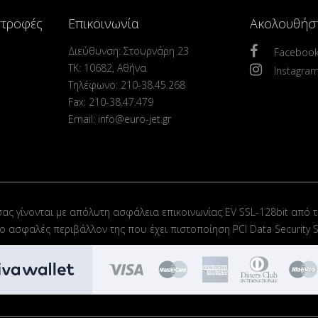
στροφές
Επικοινωνία
Ακολουθήσ
Διεύθυνση: Στουρνάρη 23
Faceboo
ΤΚ: 10682, Αθήνα
Instagra
Τηλέφωνο: 210-38.45.268
Fax: 210-38.47.479
Email: info@euro-jet.gr
σας γίνονται με απόλυτη ασφάλεια επικοινωνίας EV SSL-128bit από τ
στο ασφαλές περιβάλλον της που έχει πιστοποίηση PCI Data Security S