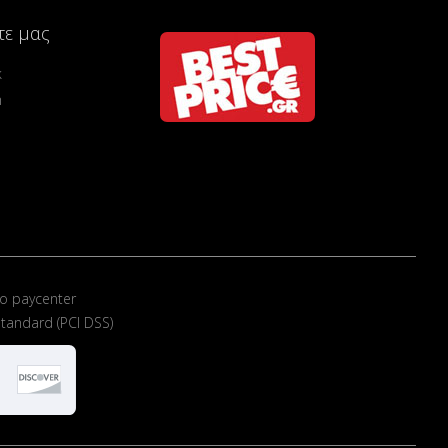
τε μας
k
m
ο paycenter
tandard (PCI DSS)