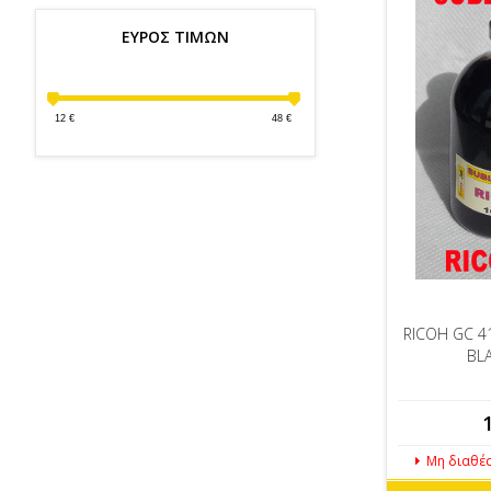
ΕΥΡΟΣ ΤΙΜΩΝ
12
€
48
€
RICOH GC 4
BL
Μη διαθέ